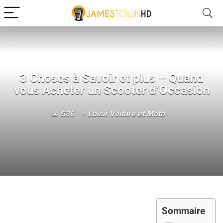
3 Choses à Savoir et plus – Quand
vous Acheter un Scooter d’Occasion
536
Loisir Voiture et Moto
Sommaire