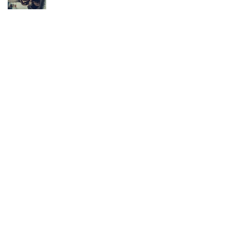
Rénovation de carrosserie de tracteur
agricole : Enjeux, méthodes et
précautions
Adaptez votre assurance auto sans
perdre en couverture !
Votre guide pour un transfert en taxi
depuis la gare TGV d’Aix-en-Provence
Housses de Protection pour Voitures de
Collection : Quand l’Élégance passe
aussi par la Préservation