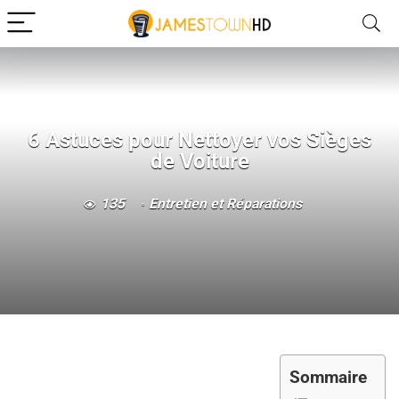
6 Astuces pour Nettoyer vos Sièges
de Voiture
135
Entretien et Réparations
Sommaire