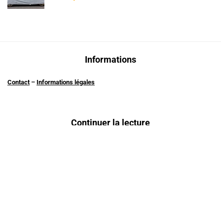
Informations
Contact
–
Informations légales
Continuer la lecture
Catalyseur défaillant : Les signes qui ne trompent pas
Rénovation de carrosserie de tracteur agricole : Enjeux, méthodes
et précautions
Adaptez votre assurance auto sans perdre en couverture !