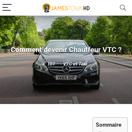
Comment devenir Chauffeur VTC ?
151
VTC et Taxi
Sommaire