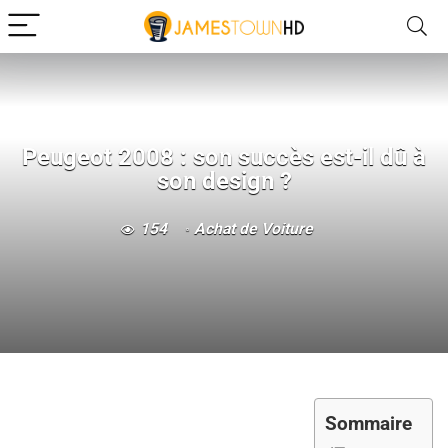
Peugeot 2008 : son succès est-il dû à
son design ?
154
Achat de Voiture
Sommaire