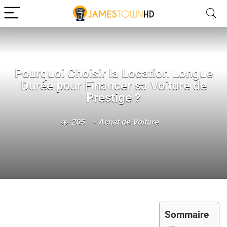
Pourquoi Choisir la Location Longue
Durée pour Financer sa Voiture de
Prestige ?
205
Achat de Voiture
Sommaire