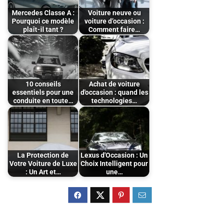
Mercedes Classe A :
Voiture neuve ou
Pourquoi ce modèle
voiture d’occasion :
plaît-il tant ?
Comment faire…
10 conseils
Achat de voiture
essentiels pour une
d'occasion : quand les
conduite en toute…
technologies…
La Protection de
Lexus d'Occasion : Un
Votre Voiture de Luxe
Choix Intelligent pour
: Un Art et…
une…