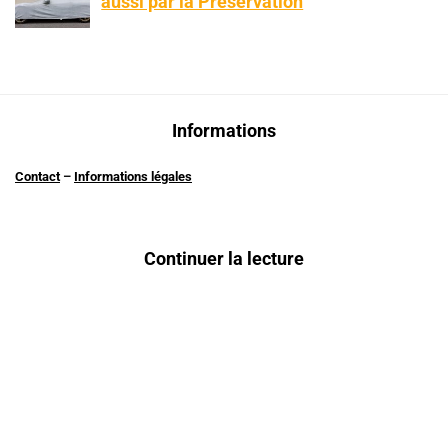
aussi par la Préservation
Informations
Contact
–
Informations légales
Continuer la lecture
Catalyseur défaillant : Les signes qui ne trompent pas
Rénovation de carrosserie de tracteur agricole : Enjeux, méthodes
et précautions
Adaptez votre assurance auto sans perdre en couverture !