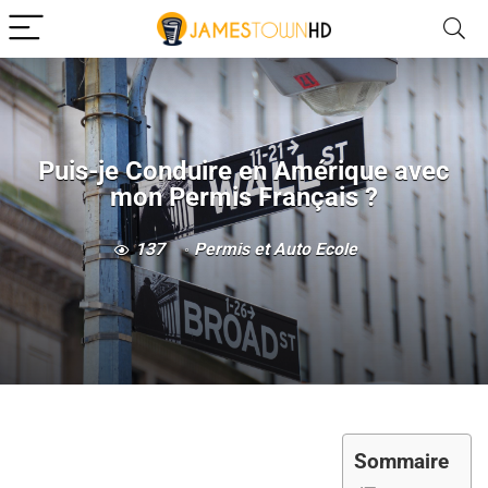
Puis-je Conduire en Amérique avec
mon Permis Français ?
137
Permis et Auto École
Sommaire