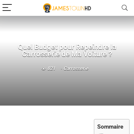
Quel Budget pour Repeindre la
Carrosserie de Ma Voiture ?
821
Carrosserie
Sommaire