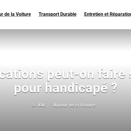
r de la Voiture
Transport Durable
Entretien et Réparatio
cations peut-on faire 
pour handicapé ?
446
Autour de la Voiture